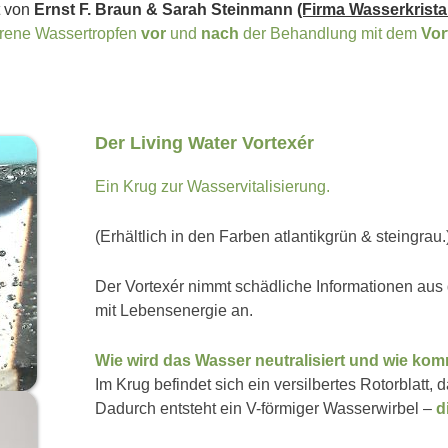
rt von
Ernst F. Braun & Sarah Steinmann
(Firma Wasserkristal
orene Wassertropfen
vor
und
nach
der Behandlung mit dem
Vor
Der Living Water Vortexér
Ein Krug zur Wasservitalisierung.
(Erhältlich in den Farben atlantikgrün & steingrau.
Der Vortexér nimmt schädliche Informationen aus d
mit Lebensenergie an.
Wie wird das Wasser neutralisiert und wie ko
Im Krug befindet sich ein versilbertes Rotorblatt, 
Dadurch entsteht ein V-förmiger Wasserwirbel –
d