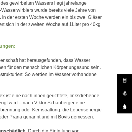
des gewirbelten Wassers liegt jahrelange
-Wasserwirblers wurde bereits viele Jahre von
. In der ersten Woche werden ein bis zwei Gläser
rt sich in der zweiten Woche auf 1Liter pro 40kg
kungen:
senschaft hat herausgefunden, dass Wasser
nnen für den menschlichen Körper ungesund sein.
trukturiert. So werden im Wasser vorhandene
tex ist eine nach innen gerichtete, linksdrehende
ugt wird – nach Viktor Schauberger eine
erbrennung oder Kernspaltung, die Lebensenergie
i oder Prana genannt und mit Bovis gemessen.
unschädlich.
Durch die Einleitung von