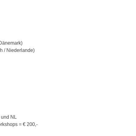
(Dänemark)
h / Niederlande)
E und NL
orkshops = € 200,-