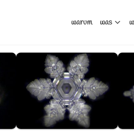
warum
was
w