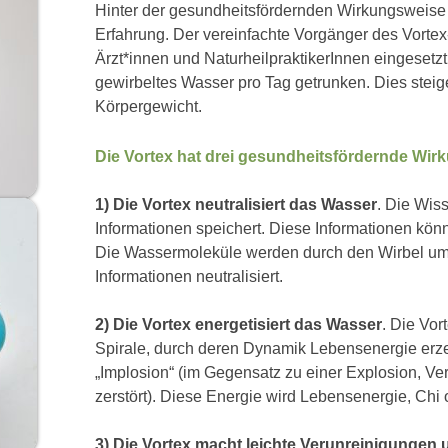
Hinter der gesundheitsfördernden Wirkungsweise 
Erfahrung. Der vereinfachte Vorgänger des Vortex
Ärzt*innen und NaturheilpraktikerInnen eingesetzt
gewirbeltes Wasser pro Tag getrunken. Dies steige
Körpergewicht.
Die Vortex hat drei gesundheitsfördernde Wir
1) Die Vortex neutralisiert das Wasser
. Die Wis
Informationen speichert. Diese Informationen kö
Die Wassermoleküle werden durch den Wirbel ums
Informationen neutralisiert.
2) Die Vortex energetisiert das Wasser
. Die Vor
Spirale, durch deren Dynamik Lebensenergie erze
„Implosion“ (im Gegensatz zu einer Explosion, V
zerstört). Diese Energie wird Lebensenergie, Ch
3) Die Vortex macht leichte Verunreinigungen 