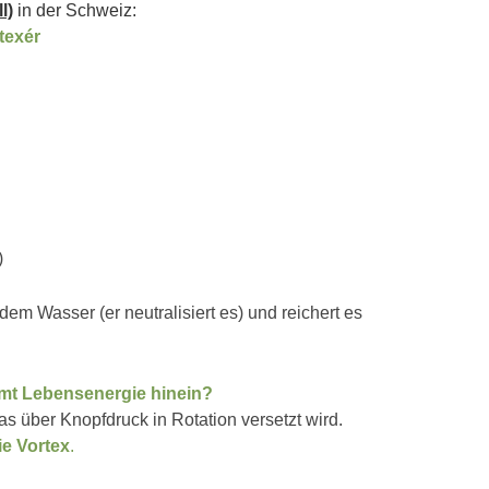
l)
in der Schweiz:
texér
)
em Wasser (er neutralisiert es) und reichert es
mmt Lebensenergie hinein?
das über Knopfdruck in Rotation versetzt wird.
ie Vortex
.